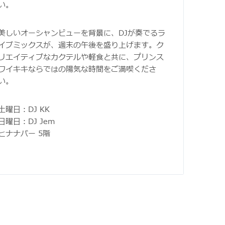
い。
美しいオーシャンビューを背景に、DJが奏でるラ
イブミックスが、週末の午後を盛り上げます。ク
リエイティブなカクテルや軽食と共に、プリンス
ワイキキならではの陽気な時間をご満喫くださ
い。
土曜日：DJ KK
日曜日：DJ Jem
ヒナナバー 5階