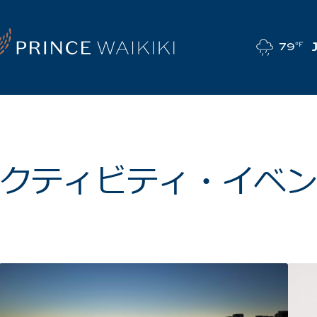
79
°F
クティビティ・イベ